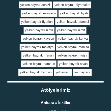
yelken bayrak denizli
yelken bayrak diyarbakır
yelken bayrak eskişehir
yelken bayrak fiyati
yelken bayrak fiyatları
yelken bayrak istanbul
yelken bayrak izmir
yelken bayrak izmit
yelken bayrak kayseri
yelken bayrak konya
yelken bayrak malatya
yelken bayrak manisa
yelken bayrak mersin
yelken bayrak muğla
yelken bayrak samsun
yelken bayrak sivas
yelken bayrak trabzon
yolbayrağı
yol bayrağı
Atölyelerimiz
Ankara // İskitler