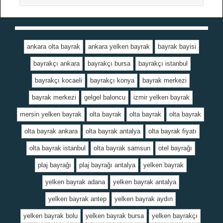
ankara olta bayrak
ankara yelken bayrak
bayrak bayisi
bayrakçı ankara
bayrakçı bursa
bayrakçı istanbul
bayrakçı kocaeli
bayrakçı konya
bayrak merkezi
bayrak merkezi
gelgel baloncu
izmir yelken bayrak
mersin yelken bayrak
olta bayrak
olta bayrak
olta bayrak
olta bayrak ankara
olta bayrak antalya
olta bayrak fiyatı
olta bayrak istanbul
olta bayrak samsun
otel bayrağı
plaj bayrağı
plaj bayrağı antalya
yelken bayrak
yelken bayrak adana
yelken bayrak antalya
yelken bayrak antep
yelken bayrak aydın
yelken bayrak bolu
yelken bayrak bursa
yelken bayrakçı