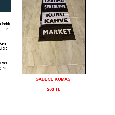
n
 farklı
apmak
lken
u gibi
 set
ını
SADECE KUMAŞI
300 TL