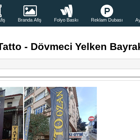
fiş
Branda Afiş
Folyo Baskı
Reklam Dubası
Ay
Tatto - Dövmeci Yelken Bayra