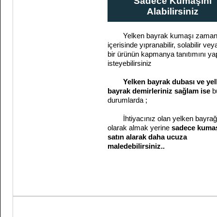
Sadece Kumaşını
Alabilirsiniz
Yelken bayrak kumaşı zama
içerisinde yıpranabilir, solabilir veya
bir ürünün kapmanya tanıtımını y
isteyebilirsiniz
Yelken bayrak dubası ve ye
bayrak demirleriniz sağlam ise
b
durumlarda ;
İhtiyacınız olan yelken bayrağı
olarak almak yerine
sadece kumaş
satın alarak daha ucuza
maledebilirsiniz..