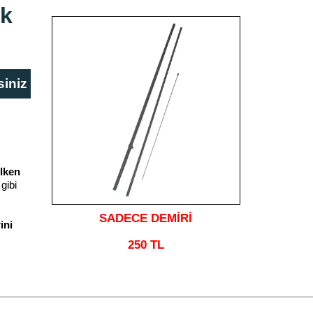
ak
siniz
lken
gibi
SADECE DEMİRİ
ini
250 TL