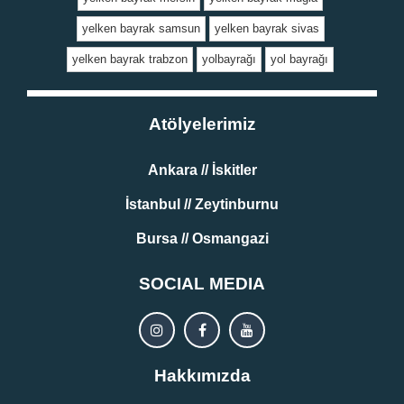
yelken bayrak samsun
yelken bayrak sivas
yelken bayrak trabzon
yolbayrağı
yol bayrağı
Atölyelerimiz
Ankara // İskitler
İstanbul // Zeytinburnu
Bursa // Osmangazi
SOCIAL MEDIA
Hakkımızda