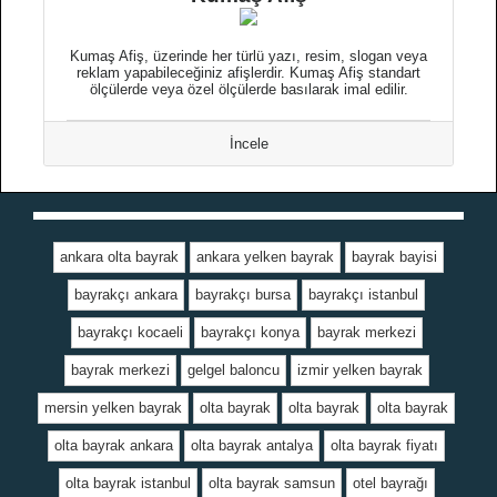
Kumaş Afiş, üzerinde her türlü yazı, resim, slogan veya
reklam yapabileceğiniz afişlerdir. Kumaş Afiş standart
ölçülerde veya özel ölçülerde basılarak imal edilir.
İncele
ankara olta bayrak
ankara yelken bayrak
bayrak bayisi
bayrakçı ankara
bayrakçı bursa
bayrakçı istanbul
bayrakçı kocaeli
bayrakçı konya
bayrak merkezi
bayrak merkezi
gelgel baloncu
izmir yelken bayrak
mersin yelken bayrak
olta bayrak
olta bayrak
olta bayrak
olta bayrak ankara
olta bayrak antalya
olta bayrak fiyatı
olta bayrak istanbul
olta bayrak samsun
otel bayrağı