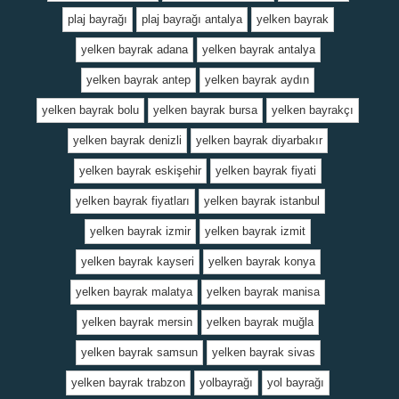
plaj bayrağı
plaj bayrağı antalya
yelken bayrak
yelken bayrak adana
yelken bayrak antalya
yelken bayrak antep
yelken bayrak aydın
yelken bayrak bolu
yelken bayrak bursa
yelken bayrakçı
yelken bayrak denizli
yelken bayrak diyarbakır
yelken bayrak eskişehir
yelken bayrak fiyati
yelken bayrak fiyatları
yelken bayrak istanbul
yelken bayrak izmir
yelken bayrak izmit
yelken bayrak kayseri
yelken bayrak konya
yelken bayrak malatya
yelken bayrak manisa
yelken bayrak mersin
yelken bayrak muğla
yelken bayrak samsun
yelken bayrak sivas
yelken bayrak trabzon
yolbayrağı
yol bayrağı