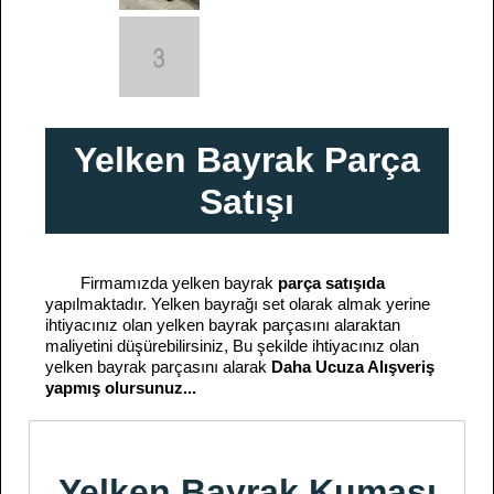
Yelken Bayrak Parça
Satışı
Firmamızda yelken bayrak
parça satışıda
yapılmaktadır. Yelken bayrağı set olarak almak yerine
ihtiyacınız olan yelken bayrak parçasını alaraktan
maliyetini düşürebilirsiniz, Bu şekilde ihtiyacınız olan
yelken bayrak parçasını alarak
Daha Ucuza Alışveriş
yapmış olursunuz...
Yelken Bayrak Kumaşı