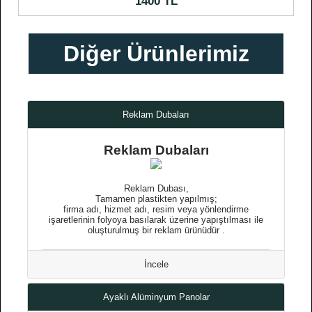
1400 TL
Diğer Ürünlerimiz
Reklam Dubaları
Reklam Dubaları
Reklam Dubası,
Tamamen plastikten yapılmış;
firma adı, hizmet adı, resim veya yönlendirme
işaretlerinin folyoya basılarak üzerine yapıştılması ile
oluşturulmuş bir reklam ürünüdür .
İncele
Ayaklı Alüminyum Panolar