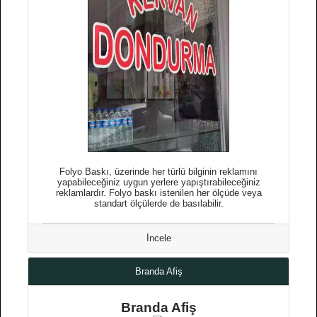
Folyo Baskı, üzerinde her türlü bilginin reklamını
yapabileceğiniz uygun yerlere yapıştırabileceğiniz
reklamlardır. Folyo baskı istenilen her ölçüde veya
standart ölçülerde de basılabilir.
İncele
Branda Afiş
Branda Afiş