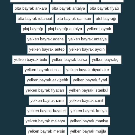
olta bayrak ankara
olta bayrak antalya
olta bayrak fiyatı
olta bayrak istanbul
olta bayrak samsun
otel bayrağı
plaj bayrağı
plaj bayrağı antalya
yelken bayrak
yelken bayrak adana
yelken bayrak antalya
yelken bayrak antep
yelken bayrak aydın
yelken bayrak bolu
yelken bayrak bursa
yelken bayrakçı
yelken bayrak denizli
yelken bayrak diyarbakır
yelken bayrak eskişehir
yelken bayrak fiyati
yelken bayrak fiyatları
yelken bayrak istanbul
yelken bayrak izmir
yelken bayrak izmit
yelken bayrak kayseri
yelken bayrak konya
yelken bayrak malatya
yelken bayrak manisa
yelken bayrak mersin
yelken bayrak muğla