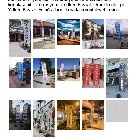
firmalara ait Dekorasyoncu Yelken Bayrak Örnekleri ile ilgili
Yelken Bayrak Fotoğraflarını burada görüntüleyebilirsiniz