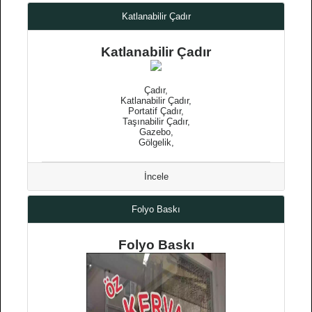
Katlanabilir Çadır
Katlanabilir Çadır
Çadır,
Katlanabilir Çadır,
Portatif Çadır,
Taşınabilir Çadır,
Gazebo,
Gölgelik,
İncele
Folyo Baskı
Folyo Baskı