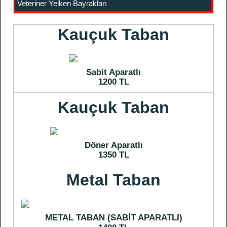
Veteriner Yelken Bayrakları
Kauçuk Taban
Sabit Aparatlı
1200 TL
Kauçuk Taban
Döner Aparatlı
1350 TL
Metal Taban
METAL TABAN (SABİT APARATLI)