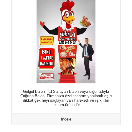
Gelgel Balon - El Sallayan Balon veya diğer adıyla
Çağıran Balon, Firmanıza özel tasarım yapılarak aşırı
dikkat çekmeyi sağlayan yarı hareketli ve ışıklı bir
reklam ürünüdür
İncele