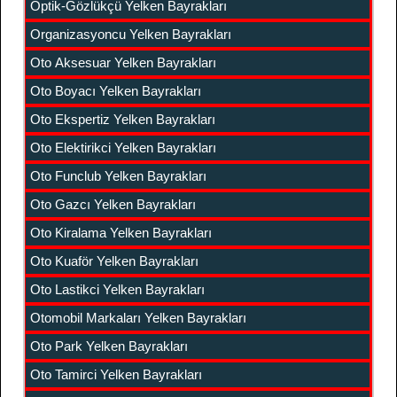
Optik-Gözlükçü Yelken Bayrakları
Organizasyoncu Yelken Bayrakları
Oto Aksesuar Yelken Bayrakları
Oto Boyacı Yelken Bayrakları
Oto Ekspertiz Yelken Bayrakları
Oto Elektirikci Yelken Bayrakları
Oto Funclub Yelken Bayrakları
Oto Gazcı Yelken Bayrakları
Oto Kiralama Yelken Bayrakları
Oto Kuaför Yelken Bayrakları
Oto Lastikci Yelken Bayrakları
Otomobil Markaları Yelken Bayrakları
Oto Park Yelken Bayrakları
Oto Tamirci Yelken Bayrakları