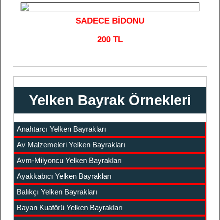
SADECE BİDONU
200 TL
Yelken Bayrak Örnekleri
Anahtarcı Yelken Bayrakları
Av Malzemeleri Yelken Bayrakları
Avm-Milyoncu Yelken Bayrakları
Ayakkabıcı Yelken Bayrakları
Balıkçı Yelken Bayrakları
Bayan Kuaförü Yelken Bayrakları