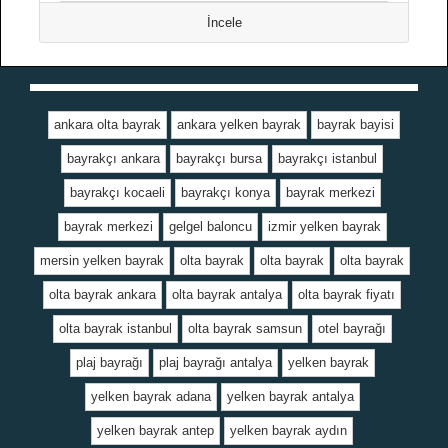
İncele
ankara olta bayrak
ankara yelken bayrak
bayrak bayisi
bayrakçı ankara
bayrakçı bursa
bayrakçı istanbul
bayrakçı kocaeli
bayrakçı konya
bayrak merkezi
bayrak merkezi
gelgel baloncu
izmir yelken bayrak
mersin yelken bayrak
olta bayrak
olta bayrak
olta bayrak
olta bayrak ankara
olta bayrak antalya
olta bayrak fiyatı
olta bayrak istanbul
olta bayrak samsun
otel bayrağı
plaj bayrağı
plaj bayrağı antalya
yelken bayrak
yelken bayrak adana
yelken bayrak antalya
yelken bayrak antep
yelken bayrak aydın