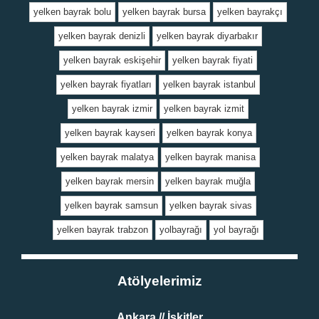
yelken bayrak bolu
yelken bayrak bursa
yelken bayrakçı
yelken bayrak denizli
yelken bayrak diyarbakır
yelken bayrak eskişehir
yelken bayrak fiyati
yelken bayrak fiyatları
yelken bayrak istanbul
yelken bayrak izmir
yelken bayrak izmit
yelken bayrak kayseri
yelken bayrak konya
yelken bayrak malatya
yelken bayrak manisa
yelken bayrak mersin
yelken bayrak muğla
yelken bayrak samsun
yelken bayrak sivas
yelken bayrak trabzon
yolbayrağı
yol bayrağı
Atölyelerimiz
Ankara // İskitler