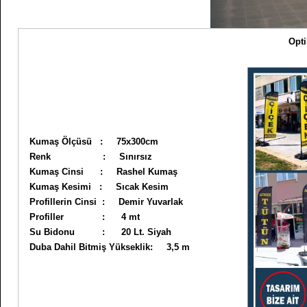
Opti
Kumaş Ölçüsü : 75x300cm
Renk : Sınırsız
Kumaş Cinsi : Rashel Kumaş
Kumaş Kesimi : Sıcak Kesim
Profillerin Cinsi : Demir Yuvarlak
Profiller : 4 mt
Su Bidonu : 20 Lt. Siyah
Duba Dahil Bitmiş Yükseklik: 3,5 m