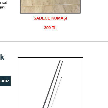
 set
ını
SADECE KUMAŞI
300 TL
ak
siniz