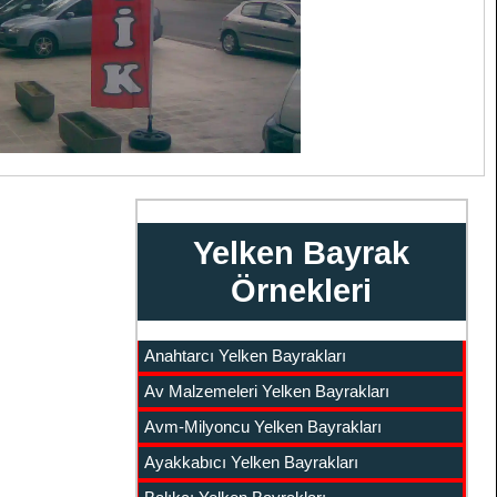
Yelken Bayrak
Örnekleri
Anahtarcı Yelken Bayrakları
Av Malzemeleri Yelken Bayrakları
Avm-Milyoncu Yelken Bayrakları
Ayakkabıcı Yelken Bayrakları