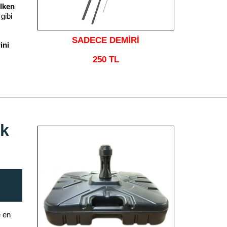
lken
gibi
SADECE DEMİRİ
ini
250 TL
ak
 en