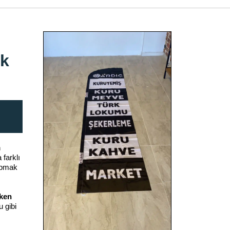
ak
n
 farklı
apmak
lken
u gibi