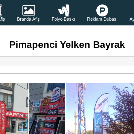
fiş
Branda Afiş
Folyo Baskı
Reklam Dubası
Ay
Pimapenci Yelken Bayrak