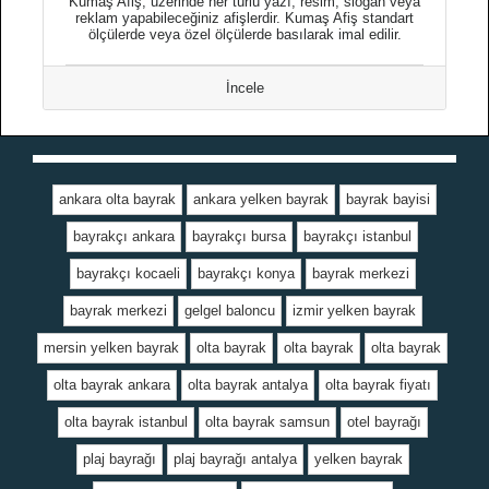
Kumaş Afiş, üzerinde her türlü yazı, resim, slogan veya
reklam yapabileceğiniz afişlerdir. Kumaş Afiş standart
ölçülerde veya özel ölçülerde basılarak imal edilir.
İncele
ankara olta bayrak
ankara yelken bayrak
bayrak bayisi
bayrakçı ankara
bayrakçı bursa
bayrakçı istanbul
bayrakçı kocaeli
bayrakçı konya
bayrak merkezi
bayrak merkezi
gelgel baloncu
izmir yelken bayrak
mersin yelken bayrak
olta bayrak
olta bayrak
olta bayrak
olta bayrak ankara
olta bayrak antalya
olta bayrak fiyatı
olta bayrak istanbul
olta bayrak samsun
otel bayrağı
plaj bayrağı
plaj bayrağı antalya
yelken bayrak