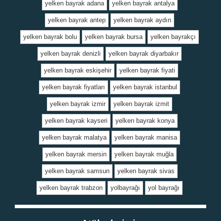
yelken bayrak adana
yelken bayrak antalya
yelken bayrak antep
yelken bayrak aydın
yelken bayrak bolu
yelken bayrak bursa
yelken bayrakçı
yelken bayrak denizli
yelken bayrak diyarbakır
yelken bayrak eskişehir
yelken bayrak fiyati
yelken bayrak fiyatları
yelken bayrak istanbul
yelken bayrak izmir
yelken bayrak izmit
yelken bayrak kayseri
yelken bayrak konya
yelken bayrak malatya
yelken bayrak manisa
yelken bayrak mersin
yelken bayrak muğla
yelken bayrak samsun
yelken bayrak sivas
yelken bayrak trabzon
yolbayrağı
yol bayrağı